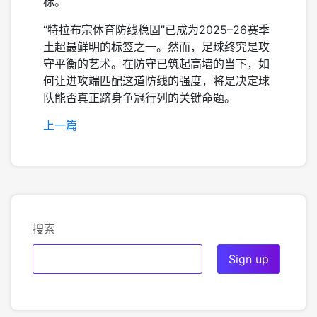
标。
“特拉布宗体育防线稳固”已成为2025–26赛季
土超最鲜明的标签之一。然而，足球终究是攻
守平衡的艺术。在防守已筑起高墙的当下，如
何让进攻端匹配这道防线的强度，将是决定球
队能否真正跻身争冠行列的关键命题。
上一篇
搜索