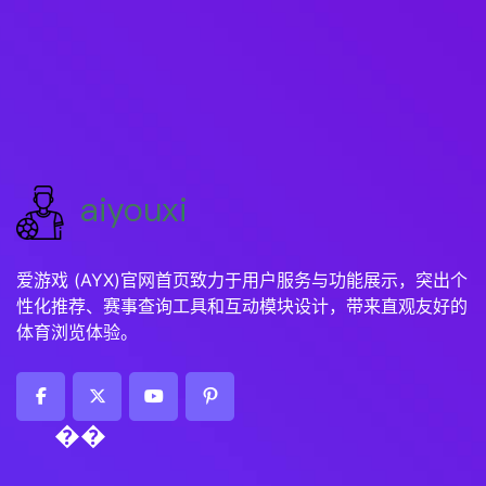
爱游戏 (AYX)官网首页致力于用户服务与功能展示，突出个
性化推荐、赛事查询工具和互动模块设计，带来直观友好的
体育浏览体验。
��