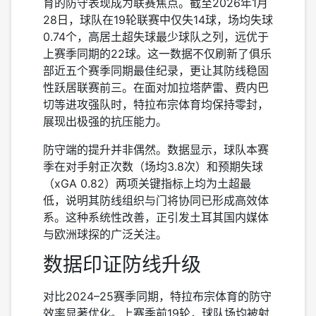
育的防守表现成为联赛焦点。截至2026年1月
28日，球队在19轮联赛中仅失14球，场均失球
0.74个，高居土超失球最少球队之列，远优于
上赛季同期的22球。这一数据不仅刷新了俱乐
部近五个赛季同期最佳纪录，更让其防线稳固
性跃居联赛前三。在面对加拉塔萨雷、费内巴
切等进攻强队时，特拉布宗体育均保持零封，
展现出极强的抗压能力。
防守端的提升并非偶然。数据显示，球队本赛
季在对手射正次数（场均3.8次）和预期失球
（xGA 0.82）两项关键指标上均为土超最
低，说明其防线组织与门将协同已形成高效体
系。这种系统性改善，正引发土耳其国内媒体
与欧洲球探的广泛关注。
数据印证防线升级
对比2024–25赛季同期，特拉布宗体育的防守
效率显著优化。上赛季前19轮，球队场均被射