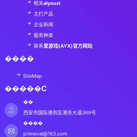
相关
aiyouxi
主打产品
企业新闻
服务种类
联系
爱游戏(AYX)官方网站
����
SiteMap
�����C
��
西安市国际港务区港务大道369号
����
primeval@163.com