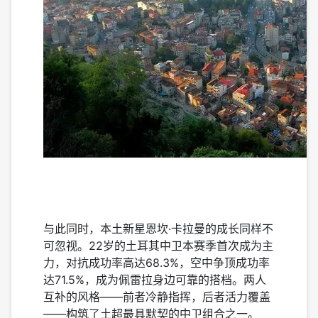
与此同时，本土新星恩坎·卡拉曼的成长同样不
可忽视。22岁的土耳其中卫本赛季首次成为主
力，对抗成功率高达68.3%，空中争顶成功率
达71.5%，成为佩雷拉身边可靠的搭档。两人
互补的风格——前者冷静指挥，后者活力覆盖
——构筑了土超最具默契的中卫组合之一。