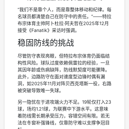
“我们不是靠个人，而是靠整体移动和纪律。每
名球员都清楚自己在防守中的责任。”——特拉
布宗体育主帅阿卜杜拉·阿夫哲在2025年12月
接受《Fanatik》采访时强调。
稳固防线的挑战
尽管防守表现亮眼，但特拉布宗体育仍面临结
构性风险。球队过度依赖佩雷拉的经验，一旦
其因年龄或伤病缺阵，防线默契度可能骤降。
此外，边路防守在面对速度型边锋时偶有漏
洞，如2025年11月对阵贝西克塔斯一役，右路
被突破导致唯一失球。
另一隐忧在于进攻端火力不足。19轮仅打入23
球，场均1.21球，为联赛中下游水平。这意味
着防线需长期承受压力，容错空间有限。若无
法在冬窗补强锋线，仅靠防守难以支撑争冠目