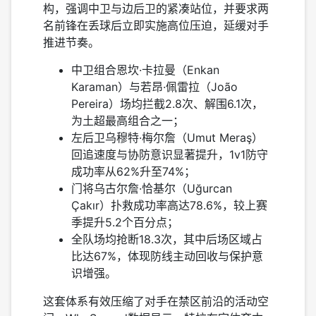
构，强调中卫与边后卫的紧凑站位，并要求两
名前锋在丢球后立即实施高位压迫，延缓对手
推进节奏。
中卫组合恩坎·卡拉曼（Enkan
Karaman）与若昂·佩雷拉（João
Pereira）场均拦截2.8次、解围6.1次，
为土超最高组合之一；
左后卫乌穆特·梅尔詹（Umut Meraş）
回追速度与协防意识显著提升，1v1防守
成功率从62%升至74%；
门将乌古尔詹·恰基尔（Uğurcan
Çakır）扑救成功率高达78.6%，较上赛
季提升5.2个百分点；
全队场均抢断18.3次，其中后场区域占
比达67%，体现防线主动回收与保护意
识增强。
这套体系有效压缩了对手在禁区前沿的活动空