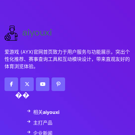
爱游戏 (AYX)官网首页致力于用户服务与功能展示，突出个
性化推荐、赛事查询工具和互动模块设计，带来直观友好的
体育浏览体验。
��
相关
aiyouxi
主打产品
企业新闻