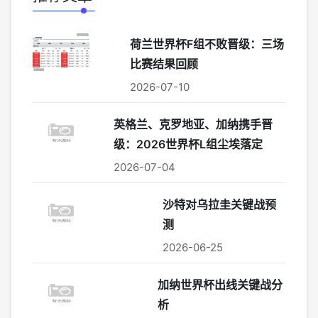
荷兰世界杯F组不败晋级：三场
比赛结果回顾
2026-07-10
英格兰、克罗地亚、加纳携手晋
级：2026世界杯L组尘埃落定
2026-07-04
沙特对乌拉圭关键战预
测
2026-06-25
加纳世界杯出线关键战分
析