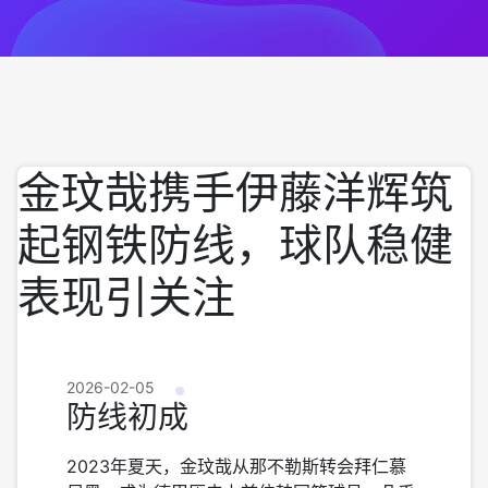
金玟哉携手伊藤洋辉筑
起钢铁防线，球队稳健
表现引关注
2026-02-05
防线初成
2023年夏天，金玟哉从那不勒斯转会拜仁慕