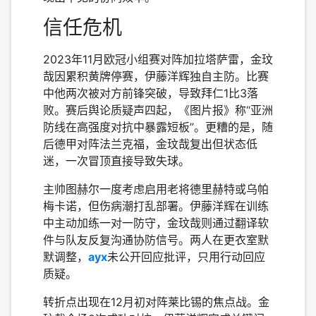
信任危机
2023年11月欧冠小组赛对阵加拉塔萨雷，金玟
哉因累积黄牌停赛，伊藤洋辉独自主防。比赛
中他两次被对方前锋突破，导致拜仁1比3落
败。赛后舆论质疑声四起，《图片报》称“亚洲
防线在高强度对抗中暴露短板”。更糟的是，随
后德甲对阵法兰克福，金玟哉复出但状态低
迷，一次冒顶直接导致失球。
主帅图赫尔一度考虑启用老将德里赫特或乌帕
梅卡诺，但伤病潮打乱部署。伊藤洋辉在训练
中主动加练一对一防守，金玟哉则通过翻译软
件与队友反复沟通协防信号。两人在更衣室默
默调整，
ayx
未公开回应批评，只用行动回应
质疑。
转折点出现在12月初对阵莱比锡的焦点战。金