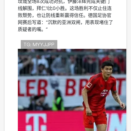
玟哉全场8次成功对抗，伊藤洋辉完成关键门
线解围，拜仁1比0小胜。这场胜利不仅止住连
败颓势，也让防线重新赢得信任。德国足协官
网赛后写道：“沉默的亚洲双闸，用表现堵住了
质疑者的嘴。”