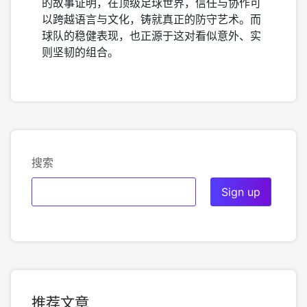
的故事证明，在顶级足球世界，信任与协作可
以跨越语言与文化，铸就真正的防守艺术。而
球队的稳健表现，也正源于这对看似意外、实
则坚韧的组合。
搜索
推荐文章