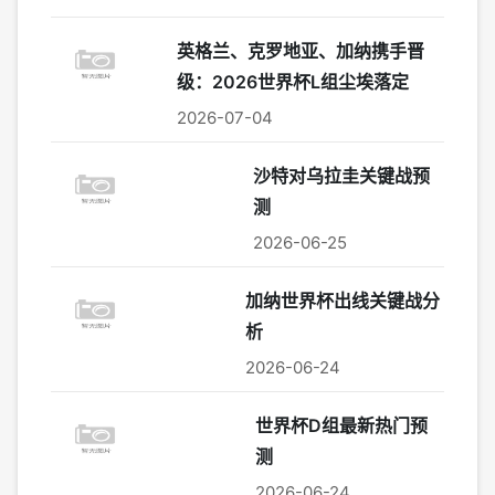
英格兰、克罗地亚、加纳携手晋
级：2026世界杯L组尘埃落定
2026-07-04
沙特对乌拉圭关键战预
测
2026-06-25
加纳世界杯出线关键战分
析
2026-06-24
世界杯D组最新热门预
测
2026-06-24