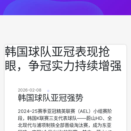
韩国球队亚冠表现抢
眼，争冠实力持续增强
2026-02-08
韩国球队亚冠强势
2024–25赛季亚冠精英联赛（AEL）小组赛阶
段，韩国K联赛三支代表球队——蔚山HD、全
北现代与浦项制铁全部晋级淘汰赛，成为东亚